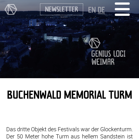
NEWSLETTER
EN
DE
BUCHENWALD MEMORIAL TURM
Das dritte Objekt des Festivals war der Glockenturm.
Der 50 Meter hohe Turm aus hellem Sandstein ist